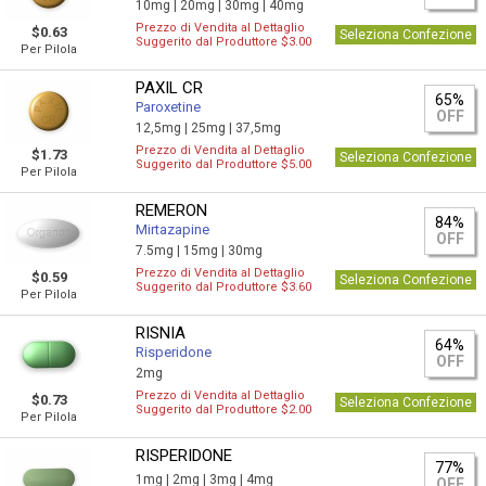
10mg |
20mg |
30mg |
40mg
Prezzo di Vendita al Dettaglio
$0.63
Seleziona Confezione
Suggerito dal Produttore $3.00
Per Pilola
PAXIL CR
65%
Paroxetine
OFF
12,5mg |
25mg |
37,5mg
Prezzo di Vendita al Dettaglio
$1.73
Seleziona Confezione
Suggerito dal Produttore $5.00
Per Pilola
REMERON
84%
Mirtazapine
OFF
7.5mg |
15mg |
30mg
Prezzo di Vendita al Dettaglio
$0.59
Seleziona Confezione
Suggerito dal Produttore $3.60
Per Pilola
RISNIA
64%
Risperidone
OFF
2mg
Prezzo di Vendita al Dettaglio
$0.73
Seleziona Confezione
Suggerito dal Produttore $2.00
Per Pilola
RISPERIDONE
77%
1mg |
2mg |
3mg |
4mg
OFF