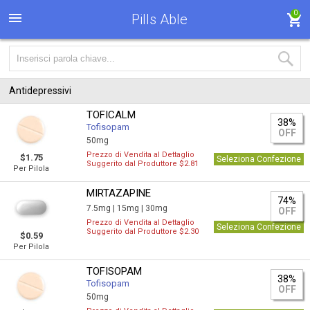
0
Pills Able
Antidepressivi
TOFICALM
38%
Tofisopam
OFF
50mg
Prezzo di Vendita al Dettaglio
$1.75
Seleziona Confezione
Suggerito dal Produttore $2.81
Per Pilola
MIRTAZAPINE
74%
7.5mg |
15mg |
30mg
OFF
Prezzo di Vendita al Dettaglio
Seleziona Confezione
Suggerito dal Produttore $2.30
$0.59
Per Pilola
TOFISOPAM
38%
Tofisopam
OFF
50mg