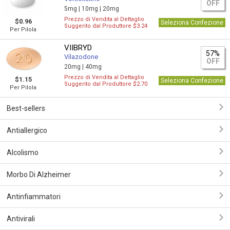
OFF
5mg |
10mg |
20mg
Prezzo di Vendita al Dettaglio
$0.96
Seleziona Confezione
Suggerito dal Produttore $3.24
Per Pilola
VIIBRYD
57%
Vilazodone
OFF
20mg |
40mg
Prezzo di Vendita al Dettaglio
$1.15
Seleziona Confezione
Suggerito dal Produttore $2.70
Per Pilola
Best-sellers
Antiallergico
Alcolismo
Morbo Di Alzheimer
Antinfiammatori
Antivirali