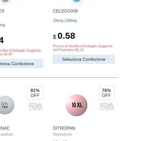
EX
CELECOXIB
|
100mg
200mg
0mg
0.58
$
4
Prezzo di Vendita al Dettaglio Suggerito
dal Produttore $1.19
ndita al Dettaglio Suggerito
re $2.00
Seleziona Confezione
ziona Confezione
81%
76%
OFF
OFF
ENAC
DITROPAN
c sodium
Oxybutynin