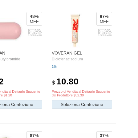
48%
67%
OFF
OFF
AN
VOVERAN GEL
butylbromide
Diclofenac sodium
1%
2
10.80
$
ndita al Dettaglio Suggerito
Prezzo di Vendita al Dettaglio Suggerito
re $1.20
dal Produttore $32.39
ziona Confezione
Seleziona Confezione
87%
37%