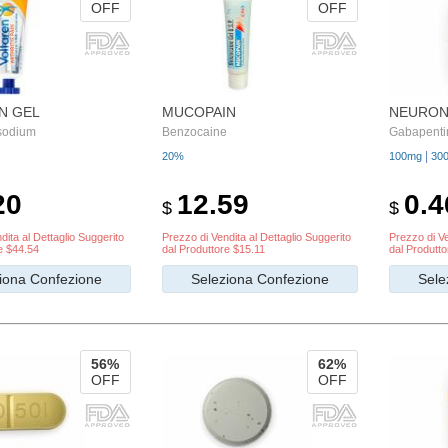
OFF
OFF
N GEL
MUCOPAIN
NEURON
 sodium
Benzocaine
Gabapenti
|
20%
100mg
30
20
12.59
0.4
$
$
dita al Dettaglio Suggerito
Prezzo di Vendita al Dettaglio Suggerito
Prezzo di Ve
e $44.54
dal Produttore $15.11
dal Produtto
iona Confezione
Seleziona Confezione
Sele
56%
62%
OFF
OFF