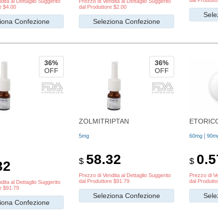
dal Produtto
dita al Dettaglio Suggerito
Prezzo di Vendita al Dettaglio Suggerito
e $4.00
dal Produttore $2.00
Sele
iona Confezione
Seleziona Confezione
36%
36%
OFF
OFF
ZOLMITRIPTAN
ETORIC
|
5mg
60mg
90m
58.32
0.5
$
$
32
Prezzo di Vendita al Dettaglio Suggerito
Prezzo di Ve
dal Produttore $91.79
dal Produtto
dita al Dettaglio Suggerito
e $91.79
Seleziona Confezione
Sele
iona Confezione