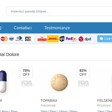
Q
Contattaci
Testimonianze
Dal Dolore
78%
82%
OFF
OFF
A
TOPAMAX
FELDEN
Topiramate
Piroxicam
|
|
|
|
|
|
40mg
60mg
25mg
50mg
100mg
200mg
10mg
20m