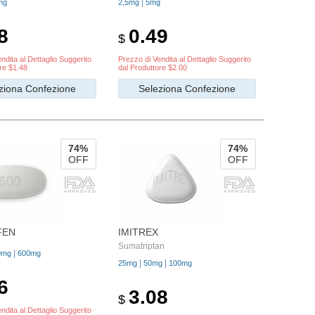
|
mg
2,5mg
5mg
8
0.49
$
ndita al Dettaglio Suggerito
Prezzo di Vendita al Dettaglio Suggerito
re $1.48
dal Produttore $2.00
ziona Confezione
Seleziona Confezione
74%
74%
OFF
OFF
FEN
IMITREX
Sumatriptan
|
0mg
600mg
|
|
25mg
50mg
100mg
6
3.08
$
ndita al Dettaglio Suggerito