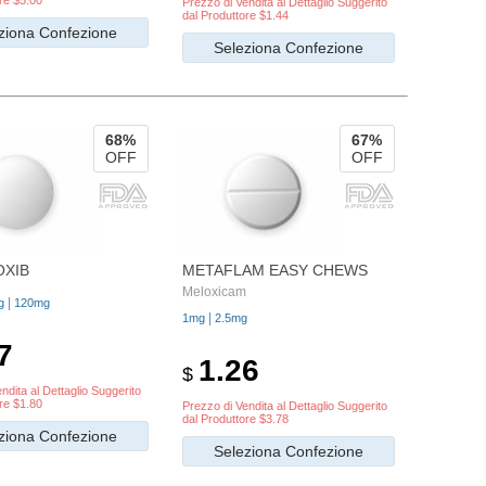
re $5.00
Prezzo di Vendita al Dettaglio Suggerito
dal Produttore $1.44
ziona Confezione
Seleziona Confezione
68%
67%
OFF
OFF
OXIB
METAFLAM EASY CHEWS
Meloxicam
|
g
120mg
|
1mg
2.5mg
7
1.26
$
ndita al Dettaglio Suggerito
re $1.80
Prezzo di Vendita al Dettaglio Suggerito
dal Produttore $3.78
ziona Confezione
Seleziona Confezione