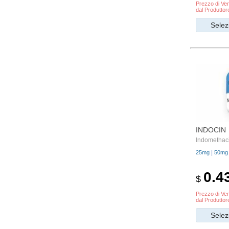
Prezzo di Ven
dal Produttor
Selez
INDOCIN
Indomethac
|
25mg
50mg
0.4
$
Prezzo di Ven
dal Produttor
Selez