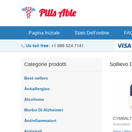
Pills Able
Pagina Iniziale
Stato Dell'ordine
FA
Categorie prodotti
Sollievo 
Best-sellers
Antiallergico
Alcolismo
Morbo Di Alzheimer
CYMBALT
Antinfiammatori
Duloxetine
Antivirali
|
20mg
30mg