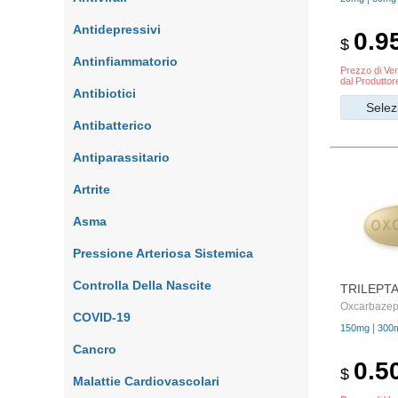
Antidepressivi
0.9
$
Antinfiammatorio
Prezzo di Ven
dal Produttor
Antibiotici
Selez
Antibatterico
Antiparassitario
Artrite
Asma
Pressione Arteriosa Sistemica
Controlla Della Nascite
TRILEPT
Oxcarbazep
COVID-19
|
150mg
300
Сancro
0.5
$
Malattie Cardiovascolari