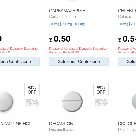
CARBAMAZEPINE
CELEBR
Carbamazepine
Celecoxib
|
|
|
100mg
200mg
400mg
100mg
20
9
0.50
0.5
$
$
dita al Dettaglio Suggerito
Prezzo di Vendita al Dettaglio Suggerito
Prezzo di Ve
e $2.00
dal Produttore $1.33
dal Produtto
iona Confezione
Seleziona Confezione
Sele
41%
46%
OFF
OFF
NZAPRINE HCL
DECADRON
DICLOF
Dexamethason
Diclofena