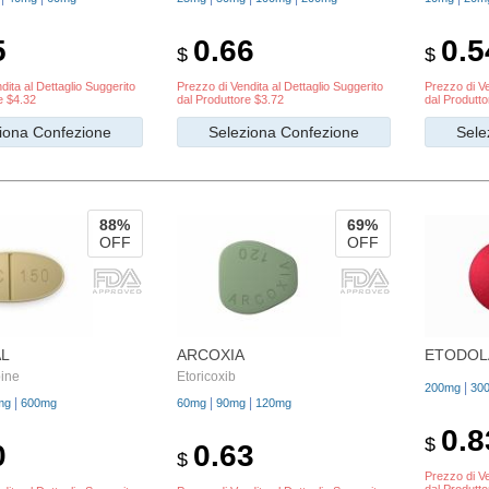
5
0.66
0.5
$
$
dita al Dettaglio Suggerito
Prezzo di Vendita al Dettaglio Suggerito
Prezzo di Ve
e $4.32
dal Produttore $3.72
dal Produtto
iona Confezione
Seleziona Confezione
Sele
88%
69%
OFF
OFF
AL
ARCOXIA
ETODOL
ine
Etoricoxib
|
200mg
30
|
|
|
mg
600mg
60mg
90mg
120mg
0.8
$
0
0.63
$
Prezzo di Ve