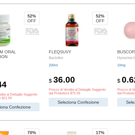
52%
52%
OFF
OFF
M ORAL
FLEQSUVY
BUSCOP
ION
Baclofen
Hyoscine 
200ml
10mg
36.00
0.6
$
$
44
Prezzo di Vendita al Dettaglio Suggerito
Prezzo di Ve
dal Produttore $75.59
dal Produtto
dita al Dettaglio Suggerito
e $21.59
Seleziona Confezione
Sele
iona Confezione
70%
17%