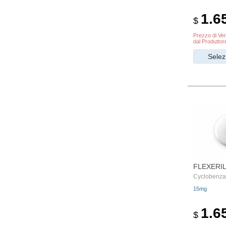
1.6
$
Prezzo di Ven
dal Produttor
Selez
FLEXERI
Сyclobenzap
15mg
1.6
$