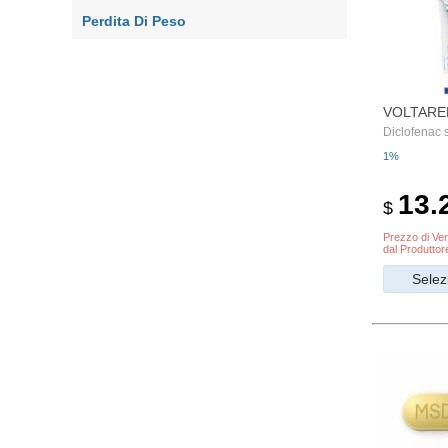
Perdita Di Peso
VOLTARE
Diclofenac
1%
13.
$
Prezzo di Ven
dal Produttor
Selez