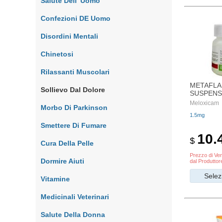
Salute Dell' Uomo
Confezioni DE Uomo
Disordini Mentali
Chinetosi
Rilassanti Muscolari
METAFLA
Sollievo Dal Dolore
SUSPENS
Meloxicam
Morbo Di Parkinson
1.5mg
Smettere Di Fumare
10.
$
Cura Della Pelle
Prezzo di Ven
Dormire Aiuti
dal Produttor
Selez
Vitamine
Medicinali Veterinari
Salute Della Donna