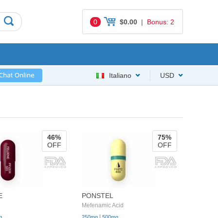
0
$0.00
|
Bonus: 2
Italiano
USD
46%
75%
OFF
OFF
E
PONSTEL
Mefenamic Acid
|
g
250mg
500mg