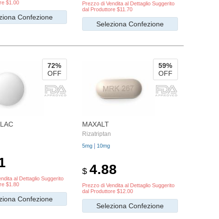
re $1.00
Prezzo di Vendita al Dettaglio Suggerito
dal Produttore $11.70
ziona Confezione
Seleziona Confezione
72%
59%
OFF
OFF
LAC
MAXALT
Rizatriptan
|
5mg
10mg
1
4.88
$
ndita al Dettaglio Suggerito
re $1.80
Prezzo di Vendita al Dettaglio Suggerito
dal Produttore $12.00
ziona Confezione
Seleziona Confezione