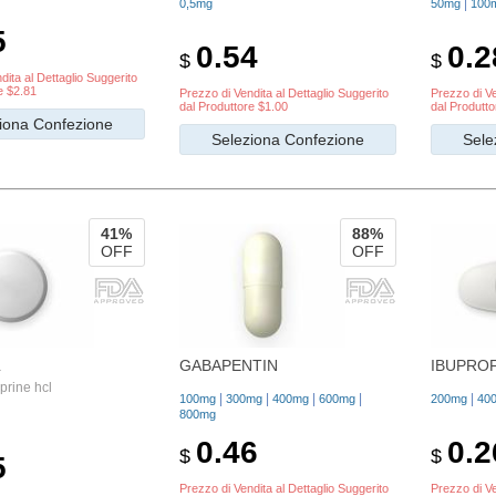
|
0,5mg
50mg
100
5
0.54
0.2
$
$
dita al Dettaglio Suggerito
e $2.81
Prezzo di Vendita al Dettaglio Suggerito
Prezzo di Ve
dal Produttore $1.00
dal Produtto
iona Confezione
Seleziona Confezione
Sele
41%
88%
OFF
OFF
L
GABAPENTIN
IBUPRO
rine hcl
|
|
|
|
|
100mg
300mg
400mg
600mg
200mg
40
800mg
0.46
0.2
$
$
5
Prezzo di Vendita al Dettaglio Suggerito
Prezzo di Ve