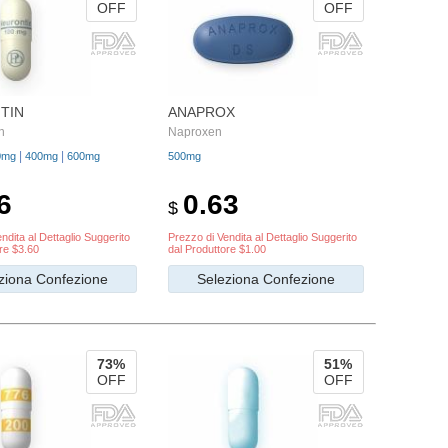
OFF
OFF
TIN
ANAPROX
n
Naproxen
|
|
0mg
400mg
600mg
500mg
6
0.63
$
ndita al Dettaglio Suggerito
Prezzo di Vendita al Dettaglio Suggerito
re $3.60
dal Produttore $1.00
ziona Confezione
Seleziona Confezione
73%
51%
OFF
OFF