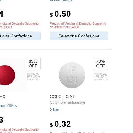
4
0.50
$
ndita al Dettaglio Suggerito
Prezzo di Vendita al Dettaglio Suggerito
re $1.00
dal Produttore $2.00
ziona Confezione
Seleziona Confezione
83%
78%
OFF
OFF
AC
COLCHICINE
Colchicum autumnale
|
0mg
400mg
0,5mg
3
0.32
$
ndita al Dettaglio Suggerito