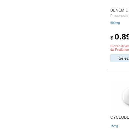
BENEMID
Probenecid
500mg
0.8
$
Prezzo di Ven
dal Produttor
Selez
CYCLOBE
15mg