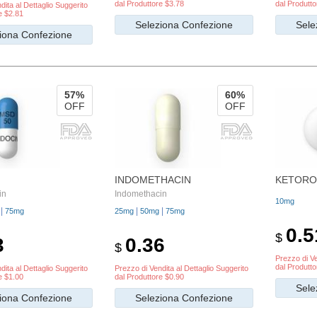
dal Produttore $3.78
dal Produtto
dita al Dettaglio Suggerito
e $2.81
Seleziona Confezione
Sele
iona Confezione
57%
60%
OFF
OFF
INDOMETHACIN
KETORO
in
Indomethacin
10mg
|
|
|
75mg
25mg
50mg
75mg
0.5
$
3
0.36
$
Prezzo di Ve
dal Produtto
dita al Dettaglio Suggerito
Prezzo di Vendita al Dettaglio Suggerito
e $1.00
dal Produttore $0.90
Sele
iona Confezione
Seleziona Confezione