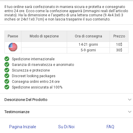
Il tuo ordine sarà confezionato in maniera sicura e protetta e consegnato
entro 24 ore. Ecco come la confezione apparirà (immagini reali dell'articolo
inviato). Ha la dimensione e l'aspetto di una lettera comune (9.4x4.3x0.3
inches or 24x11x0.7cm) e non lascia trasparire il suo contenuto.
Paese
Modo di spezione
Ora di consegna
Prezzo
14-21 giorni
10$
5-9 giorni
30$
Spedizione internazionale
Garanzia di riservatezza e anonimato
Sicurezza e protezione
Discreet looking packages
Consegna ordini entro 24 ore
Spedizione assicurata al 100%
Descrizione Del Prodotto
Testimonianze
Pagina Iniziale
Su Di Noi
FAQ