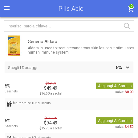
0
Pills Able
Generic Aldara
Aldara is used to treat precancerous skin lesions.It stimulates
human immune system.
Scegli I Dosaggi:
$59.39
5%
Aggiungi Al Carrello
$49.49
3sachets
$0.00
salva:
$16.50 a sachet
futuro ordine 10% di sconto
$113.39
5%
Aggiungi Al Carrello
$94.49
6sachets
$4.50
salva:
$15.75 a sachet
futuro ordine 10% di sconto