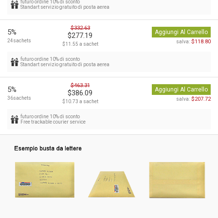
futuro ordine 10% di sconto
Standart servizio gratuito di posta aerea
$332.63
5%
Aggiungi Al Carrello
$277.19
24sachets
$118.80
salva:
$11.55 a sachet
futuro ordine 10% di sconto
Standart servizio gratuito di posta aerea
$463.31
5%
Aggiungi Al Carrello
$386.09
36sachets
$207.72
salva:
$10.73 a sachet
futuro ordine 10% di sconto
Free trackable courier service