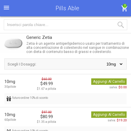
0
Pills Able
Generic Zetia
Zetia è un agente antiiperlipidemico usato per trattamento di
alta concentrazione di colesterolo nel sangue in combinazione
con dieta di contenuto basso di grassi e colesterolo.
Scegli I Dosaggi:
$60.00
10mg
Aggiungi Al Carrello
$49.99
30pillole
$0.00
salva:
$1.67 a pillola
futuro ordine 10% di sconto
$97.00
10mg
Aggiungi Al Carrello
$80.99
60pillole
$19.20
salva:
$1.35 a pillola
futuro ordine 10% di sconto